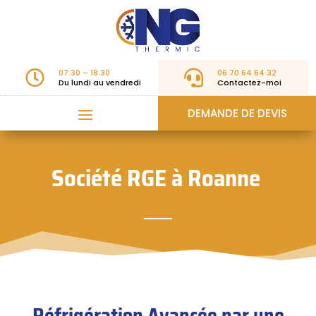
07:30 – 18:30
06 70 64 64 32


Du lundi au vendredi
Contactez-moi
DEMANDE DE DEVIS
Société RGE à
Roanne
Réfrigération Avancée par une